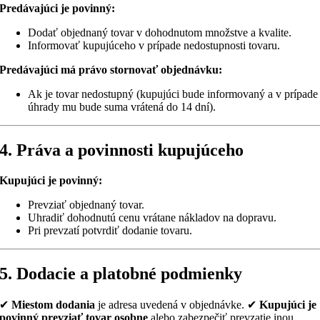
Predávajúci je povinný:
Dodať objednaný tovar v dohodnutom množstve a kvalite.
Informovať kupujúceho v prípade nedostupnosti tovaru.
Predávajúci má právo stornovať objednávku:
Ak je tovar nedostupný (kupujúci bude informovaný a v prípade
úhrady mu bude suma vrátená do 14 dní).
4. Práva a povinnosti kupujúceho
Kupujúci je povinný:
Prevziať objednaný tovar.
Uhradiť dohodnutú cenu vrátane nákladov na dopravu.
Pri prevzatí potvrdiť dodanie tovaru.
5. Dodacie a platobné podmienky
✔
Miestom dodania
je adresa uvedená v objednávke. ✔
Kupujúci je
povinný prevziať tovar osobne
alebo zabezpečiť prevzatie inou