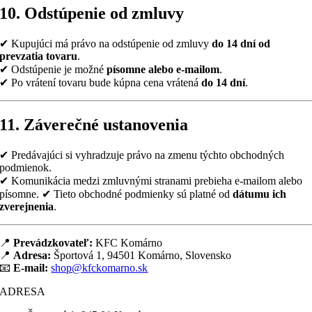
10. Odstúpenie od zmluvy
✔ Kupujúci má právo na odstúpenie od zmluvy
do 14 dní od
prevzatia tovaru
.
✔ Odstúpenie je možné
písomne alebo e-mailom
.
✔ Po vrátení tovaru bude kúpna cena vrátená
do 14 dní
.
11. Záverečné ustanovenia
✔ Predávajúci si vyhradzuje právo na zmenu týchto obchodných
podmienok.
✔ Komunikácia medzi zmluvnými stranami prebieha e-mailom alebo
písomne. ✔ Tieto obchodné podmienky sú platné od
dátumu ich
zverejnenia
.
📍
Prevádzkovateľ:
KFC Komárno
📍
Adresa:
Športová 1, 94501 Komárno, Slovensko
📧
E-mail:
shop@kfckomarno.sk
ADRESA