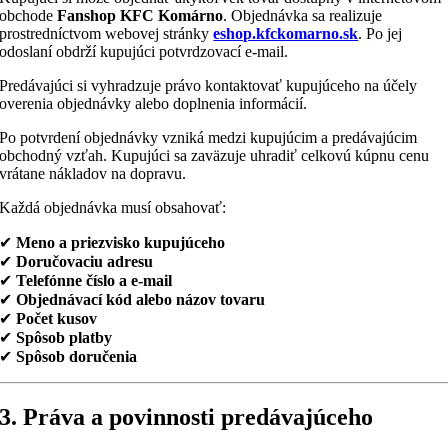
obchode
Fanshop KFC Komárno
. Objednávka sa realizuje
prostredníctvom webovej stránky
eshop.kfckomarno.sk
. Po jej
odoslaní obdrží kupujúci potvrdzovací e-mail.
Predávajúci si vyhradzuje právo kontaktovať kupujúceho na účely
overenia objednávky alebo doplnenia informácií.
Po potvrdení objednávky vzniká medzi kupujúcim a predávajúcim
obchodný vzťah. Kupujúci sa zaväzuje uhradiť celkovú kúpnu cenu
vrátane nákladov na dopravu.
Každá objednávka musí obsahovať:
✔
Meno a priezvisko kupujúceho
✔
Doručovaciu adresu
✔
Telefónne číslo a e-mail
✔
Objednávací kód alebo názov tovaru
✔
Počet kusov
✔
Spôsob platby
✔
Spôsob doručenia
3. Práva a povinnosti predávajúceho