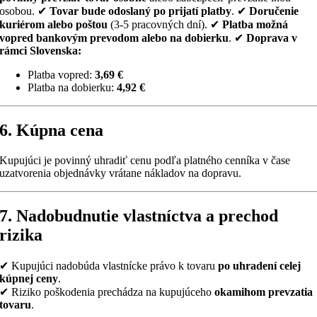
osobou. ✔
Tovar bude odoslaný po prijatí platby
. ✔
Doručenie
kuriérom alebo poštou
(3-5 pracovných dní). ✔
Platba možná
vopred bankovým prevodom alebo na dobierku
. ✔
Doprava v
rámci Slovenska:
Platba vopred:
3,69 €
Platba na dobierku:
4,92 €
6. Kúpna cena
Kupujúci je povinný uhradiť cenu podľa platného cenníka v čase
uzatvorenia objednávky vrátane nákladov na dopravu.
7. Nadobudnutie vlastníctva a prechod
rizika
✔ Kupujúci nadobúda vlastnícke právo k tovaru
po uhradení celej
kúpnej ceny
.
✔ Riziko poškodenia prechádza na kupujúceho
okamihom prevzatia
tovaru
.