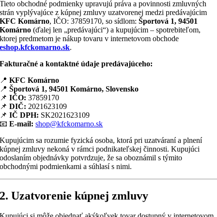
Tieto obchodné podmienky upravujú práva a povinnosti zmluvných
strán vyplývajúce z kúpnej zmluvy uzatvorenej medzi predávajúcim
KFC Komárno
, IČO: 37859170, so sídlom:
Športová 1, 94501
Komárno
(ďalej len „predávajúci“) a kupujúcim – spotrebiteľom,
ktorej predmetom je nákup tovaru v internetovom obchode
eshop.kfckomarno.sk
.
Fakturačné a kontaktné údaje predávajúceho:
📍
KFC Komárno
📍
Športová 1, 94501 Komárno, Slovensko
📌
IČO:
37859170
📌
DIČ:
2021623109
📌
IČ DPH:
SK2021623109
📧
E-mail:
shop@kfckomarno.sk
Kupujúcim sa rozumie fyzická osoba, ktorá pri uzatváraní a plnení
kúpnej zmluvy nekoná v rámci podnikateľskej činnosti. Kupujúci
odoslaním objednávky potvrdzuje, že sa oboznámil s týmito
obchodnými podmienkami a súhlasí s nimi.
2. Uzatvorenie kúpnej zmluvy
Kupujúci si môže objednať akýkoľvek tovar dostupný v internetovom