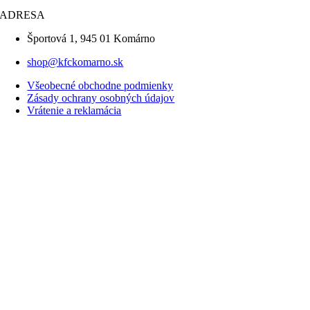
ADRESA
Športová 1, 945 01 Komárno
shop@kfckomarno.sk
Všeobecné obchodne podmienky
Zásady ochrany osobných údajov
Vrátenie a reklamácia