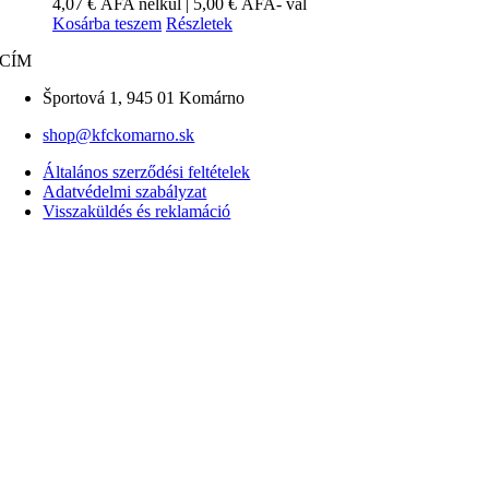
4,07
€
ÁFA nélkül |
5,00
€
ÁFA- val
Kosárba teszem
Részletek
CÍM
Športová 1, 945 01 Komárno
shop@kfckomarno.sk
Általános szerződési feltételek
Adatvédelmi szabályzat
Visszaküldés és reklamáció