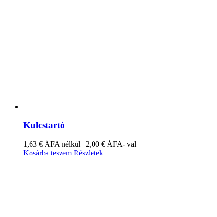
Kulcstartó
1,63
€
ÁFA nélkül |
2,00
€
ÁFA- val
Kosárba teszem
Részletek